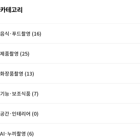
카테고리
음식·푸드촬영 (16)
제품촬영 (25)
화장품촬영 (13)
기능·보조식품 (7)
공간·인테리어 (0)
AI·누끼촬영 (6)