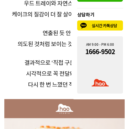
우드 트레이와 자연스러운 그림자로
케이크의 질감이 더 잘 살아나도록 연출했어요.
상담하기
연출된 듯 안 한 듯,
의도된 것처럼 보이는 것이 핵심이었어요.
AM 9:00 - PM 6:00
1666-9502
결과적으로 ‘직접 구운 듯한 느낌’이
시각적으로 꼭 전달돼야 한다는 걸
다시 한 번 느꼈던 작업이었어요.