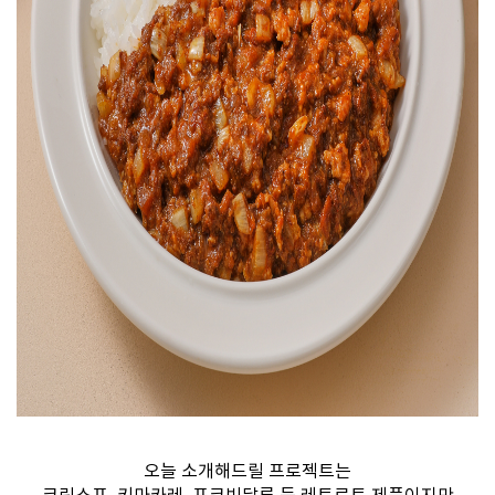
오늘 소개해드릴 프로젝트는
크림스프, 키마카레, 포크빈달루 등 레토르트 제품이지만