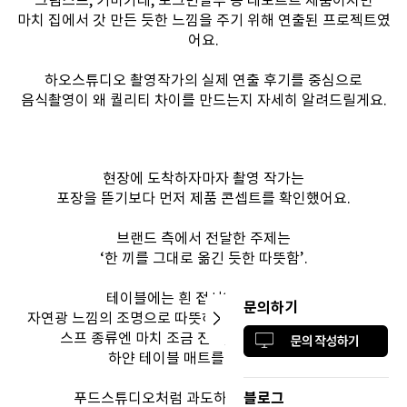
마치 집에서 갓 만든 듯한 느낌을 주기 위해 연출된 프로젝트였
어요.
하오스튜디오 촬영작가의 실제 연출 후기를 중심으로
음식촬영이 왜 퀄리티 차이를 만드는지 자세히 알려드릴게요.
현장에 도착하자마자 촬영 작가는
포장을 뜯기보다 먼저 제품 콘셉트를 확인했어요.
브랜드 측에서 전달한 주제는
‘한 끼를 그대로 옮긴 듯한 따뜻함’.
테이블에는 흰 접시와 밝은 의자,
문의하기
자연광 느낌의 조명으로 따뜻하고 부드러운 톤을 구성했고,
스프 종류엔 마치 조금 전 떠먹던 것 같은 수저와
하얀 테이블 매트를 매치했어요.
블로그
푸드스튜디오처럼 과도하게 연출하지 않고,