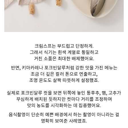
크림스프는 부드럽고 단정하게.
그래서 식기는 흰색 계열로 통일하고
거친 소품은 최대한 배제했어요.
반면, 키마카레나 포크빈달루처럼 강한 맛을 가진 메뉴는
조금 더 깊은 컬러 톤으로 연출하고,
조명 온도도 살짝 따뜻하게 설정했죠.
실제로 포크빈달루 컷을 보면 뒤쪽에 놓인 통후추, 햄, 고추가
무심하게 배치된 듯하지만 컷마다 거리를 조정하며
맛의 농도를 시각화하는 데 집중했어요.​
음식촬영이 단순히 예쁜 배경에서 하는 촬영이 아니라는 걸
명확히 보여준 사례였죠.